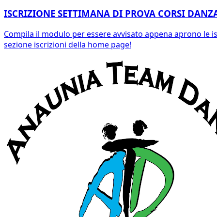
ISCRIZIONE SETTIMANA DI PROVA CORSI DAN
Compila il modulo per essere avvisato appena aprono le iscr
sezione iscrizioni della home page!